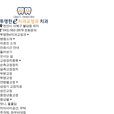
천안시 서북구 불당동
위치
041) 562-2879
전화문의
투명한e치과교정과
병원소개
의료진 소개
진료시간 안내
둘러보기
오시는 길
교정장치종류
순측교정장치
설측교정장치
부분교정
투명교정
연령별교정
성장기 교정치료
성인교정
중장년층교정
증상별
덧니, 돌출입
치아사이공간, 무턱
주걱턱, 좌우비대칭