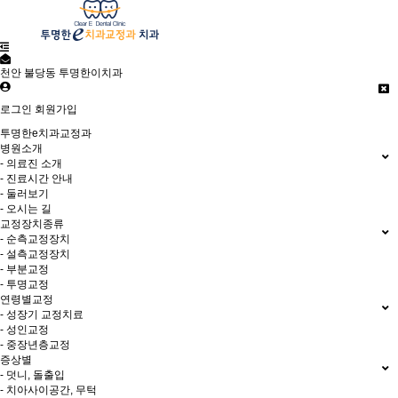
천안 불당동 투명한이치과
로그인
회원가입
투명한e치과교정과
병원소개
- 의료진 소개
- 진료시간 안내
- 둘러보기
- 오시는 길
교정장치종류
- 순측교정장치
- 설측교정장치
- 부분교정
- 투명교정
연령별교정
- 성장기 교정치료
- 성인교정
- 중장년층교정
증상별
- 덧니, 돌출입
- 치아사이공간, 무턱