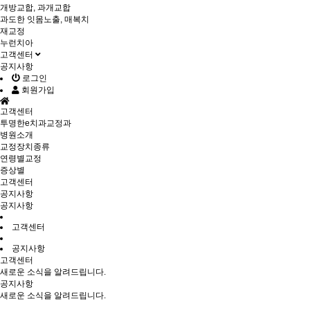
개방교합, 과개교합
과도한 잇몸노출, 매복치
재교정
누런치아
고객센터
공지사항
로그인
회원가입
고객센터
투명한e치과교정과
병원소개
교정장치종류
연령별교정
증상별
고객센터
공지사항
공지사항
고객센터
공지사항
고객센터
새로운 소식을 알려드립니다.
공지사항
새로운 소식을 알려드립니다.