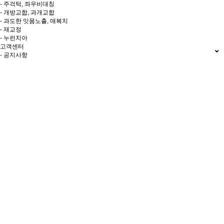
- 주걱턱, 좌우비대칭
- 개방교합, 과개교합
- 과도한 잇몸노출, 매복치
- 재교정
- 누런치아
고객센터
- 공지사항