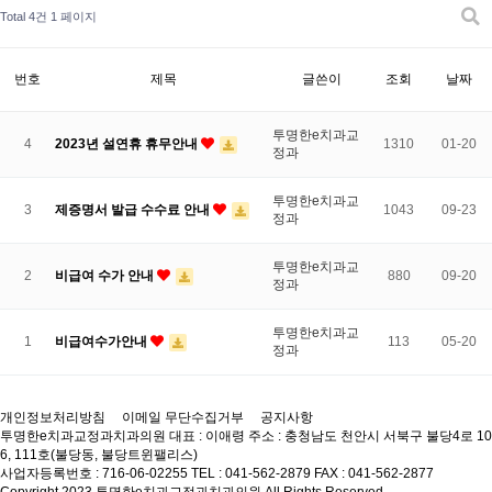
Total 4건
1 페이지
번호
제목
글쓴이
조회
날짜
투명한e치과교
4
2023년 설연휴 휴무안내
1310
01-20
정과
투명한e치과교
3
제증명서 발급 수수료 안내
1043
09-23
정과
투명한e치과교
2
비급여 수가 안내
880
09-20
정과
투명한e치과교
1
비급여수가안내
113
05-20
정과
개인정보처리방침
이메일 무단수집거부
공지사항
투명한e치과교정과치과의원
대표 : 이애령
주소 : 충청남도 천안시 서북구 불당4로 10
6, 111호(불당동, 불당트윈팰리스)
사업자등록번호 : 716-06-02255
TEL : 041-562-2879
FAX : 041-562-2877