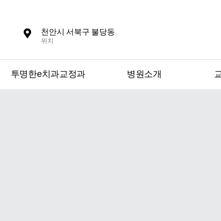
천안시 서북구 불당동
위치
투명한e치과교정과
병원소개